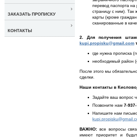
перевод паспорта на 
страницу с ним). Так
ЗАКАЗАТЬ ПРОПИСКУ
карты (кроме граждан
сканированные в кач
КОНТАКТЫ
2. Для получения штам
kupi.propisku@gmail.com
т
где нужна прописка (г
необходимый район (е
После этого мы обязательно
сделки.
Наши контакты в Кислово
Задайте ваш вопрос 
Позвоните нам
7-937
Напишите нам письмо
kupi.propisku@gmail.
ВАЖНО:
все вопросы связ
имеют приоритет и буду